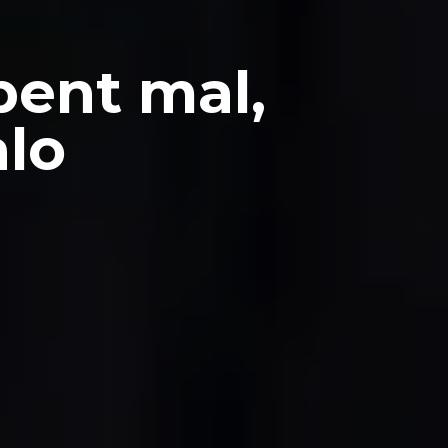
bent mal,
alo