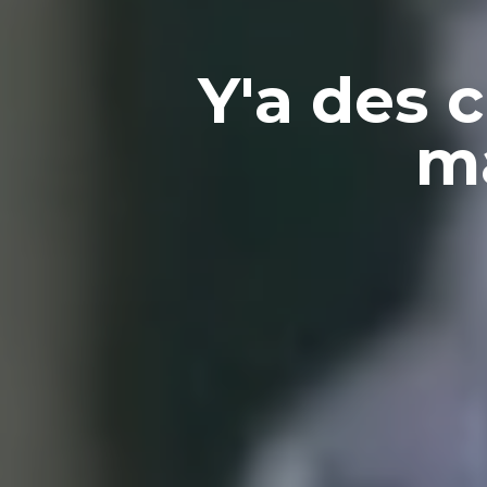
Y'a des 
ma