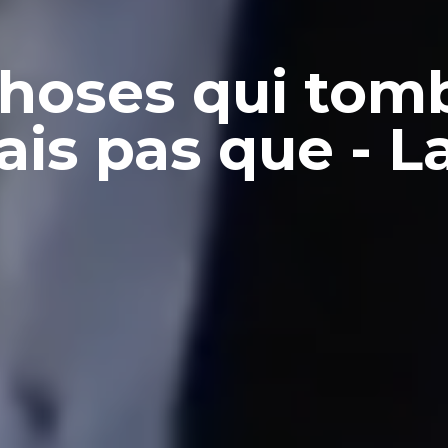
choses qui tom
is pas que - L