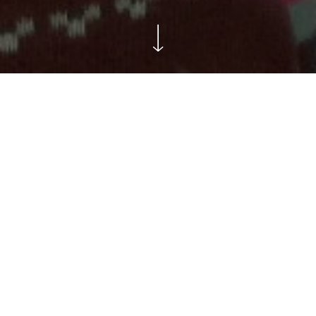
A l’occasion des séances
scolaires du spectacle « Cocoroo,
le jour se lève » par les nantais
Marie Normand et Simon
Nwambeben, 4 classes de l’école
Léon Say à Nantes (117 élèves de
PS/MS/GS) ont pu rencontrer les
artistes en amont et après le
spectacle lors de temps