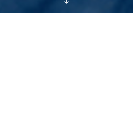
« Echos : Conter pour dire le
monde »
est une exploration de l’histoire traditionnelle de
Shéhérazade menée auprès de 10 jeunes primo-arrivants
issus de la MLDS* allophones du collège Rutigliano et de 6
personnes âgées de la Résidence Autonomie de Port-
Boyer. Accompagnés par la conteuse Najoua Darwiche, les
deux groupes ont participé à un parcours de découvertes
et de mise en pratique entre décembre 2020 et mai 2021.
Durant toute l’année scolaire, les jeunes ont participé à des
ateliers conte dans le but de se réapproprier le récit socle
des 1001 Nuits, tout en accompagnant leur apprentissage
de la langue française. En parallèle, le groupe de résidents