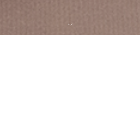
Mardi
10 Novembre
20h30
La Bouche d’Air / Salle Paul-Fort
Comment s’y rendre ?