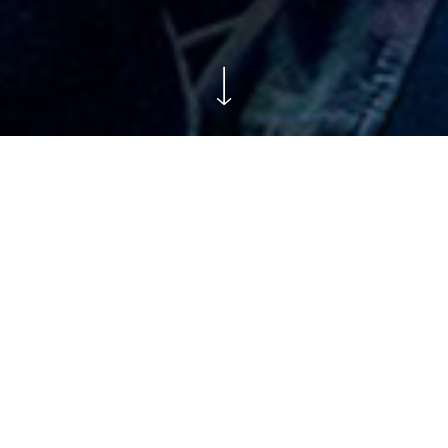
Mardi
9 Mars
20h30
La Bouche d’Air / Salle Paul-Fort
Comment s’y rendre ?