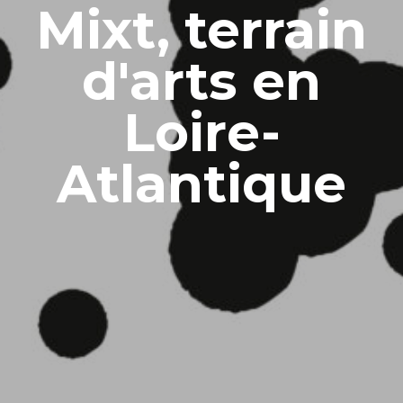
Mixt, terrain
d'arts en
Loire-
Atlantique